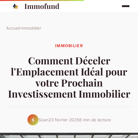
Immofund
Accueil
›
Immobilier
IMMOBILIER
Comment Déceler
l'Emplacement Idéal pour
votre Prochain
Investissement Immobilier
Soan
23 février 2025
6 min de lecture
S