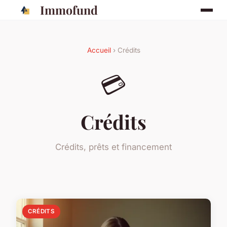
Immofund
Accueil
› Crédits
💳
Crédits
Crédits, prêts et financement
CRÉDITS