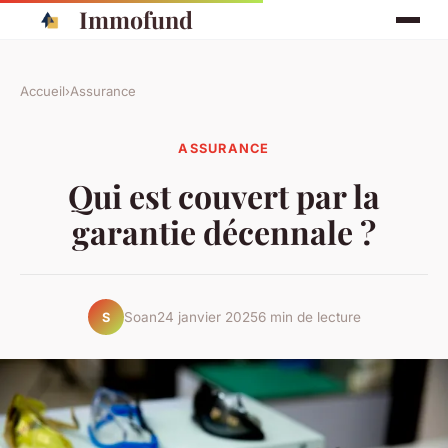
Immofund
Accueil
›
Assurance
ASSURANCE
Qui est couvert par la
garantie décennale ?
Soan
24 janvier 2025
6 min de lecture
S