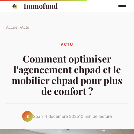
Immofund
Accueil
›
Actu
ACTU
Comment optimiser
l'agencement ehpad et le
mobilier ehpad pour plus
de confort ?
Soan
14 décembre 2025
10 min de lecture
S