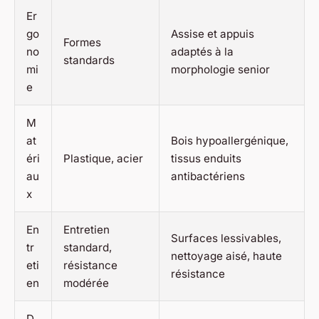
Er
go
Assise et appuis
Formes
no
adaptés à la
standards
mi
morphologie senior
e
M
at
Bois hypoallergénique,
éri
Plastique, acier
tissus enduits
au
antibactériens
x
En
Entretien
Surfaces lessivables,
tr
standard,
nettoyage aisé, haute
eti
résistance
résistance
en
modérée
D